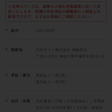
のやりがいです。
入社時のランクは、経験や人柄を評価基準に沿って決
定いたします。
前職の年収保証や調整給のご相談も大
歓迎ですので、まずはお気軽にご相談ください。
────────────────────────────────
─────────────────
給与
220,000円
【営業システム】
社内システム「CRM（顧客関係管理）」で顧客履歴を
勤務地
日本ダスト株式会社 湘南支社
確認できるほか、MA（マーケティングオートメーシ
〒254-0031 神奈川県平塚市天沼10-12
ョン）」により受注確度の高い顧客に効率的にアプロ
ーチができます。
そのため、テレアポや飛び込み営業は一切ありませ
昇給・賞与
昇給あり（年1回）
ん。
賞与あり（年2回）
蓄積されたデータをもとに、自ら戦略を立て、潜在的
なニーズを掘り起こしながら最適な提案を行います。
休日・休暇
完全週休二日制（土日祝休み）｜年間休
────────────────────────────────
─────────────────
日127日 (2026年度)｜その他：有給休