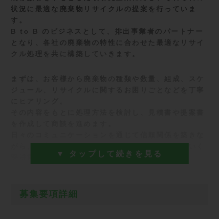
状況に最適な廃棄物リサイクルの提案を行っていま
す。
B to B のビジネスとして、排出事業者のパートナー
となり、各社の廃棄物の特性に合わせた最適なリサイ
クル処理を共に構築していきます。
まずは、お客様から廃棄物の種類や数量、組成、スケ
ジュール、リサイクルに関するお困りごとなどを丁寧
にヒアリング。
その内容をもとに処理方法を検討し、見積書や提案書
を作成して商談を進めます。
日々のコミュニケーションを通じて信頼関係を築きな
がら、別案件のご相談や長期的な取引へと繋げていく
▼ タップして続きを見る
深耕営業が特徴です。
また、当社の営業は単に処理を受けるだけではなく、
募集要項詳細
企業のSDGs推進や脱炭素化に直接貢献できる点が大
きな魅力。
お客様から感謝の言葉をいただける瞬間が、なにより