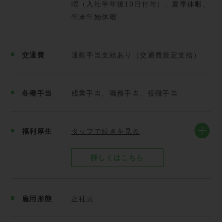
暇（入社半年後10日付与）、夏季休暇、
【先輩社員の声】
年末年始休暇
「誰もが知る大手企業の環境担当者と、リサイクルや
脱炭素について意見交換できるのが刺激的で、日々学
交通費
通勤手当支給あり（交通費規定支給）
びがあります。」
「お客様が気づいていなかったリサイクル方法を提案
各種手当
残業手当、職務手当、役職手当
し、『こんなものまでリサイクルできるの！？ありが
とう！』と感謝のお言葉をいただけるのが嬉しいで
す！」
福利厚生
タップで続きを見る
「自分でスケジュールを組み立てて営業活動ができる
詳しくはこちら
ので、有休も取りやすく、プライベートの予定も立て
やすいのが魅力です。」
雇用形態
正社員