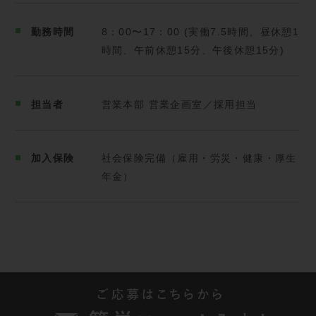
時間を楽しめるので気楽に働けます。」
勤務時間
8：00〜17：00 (実働7.5時間、昼休憩1
「学生時代はスポーツ一択でした。その時に培った判
時間、午前休憩15分、午後休憩15分)
断力や体力は、現場でそのまま活きています。」
担当者
営業本部 営業企画室／採用担当
加入保険
社会保険完備（雇用・労災・健康・厚生
年金）