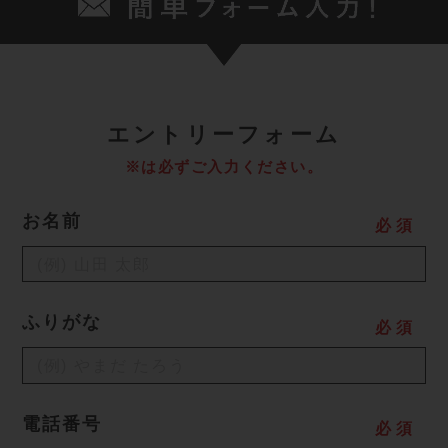
エ
ントリーフォーム
※は必ずご入力ください。
お名前
必
須
ふりがな
必
須
電話番号
必
須