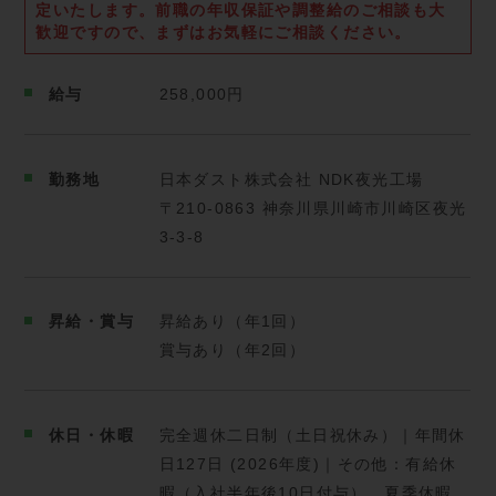
定いたします。
前職の年収保証や調整給のご相談も大
に大きく役立ちます。
歓迎ですので、まずはお気軽にご相談ください。
ドライバーや工場スタッフは社会的にニーズが高く、
給与
258,000円
スキルを身につけることで、安定した生活基盤と将来
性のあるキャリアを築くことができます。
勤務地
日本ダスト株式会社 NDK夜光工場
また、現場経験を活かし、将来的に工場管理者・ドラ
イバー職・営業職・事務職などへポジションチェンジ
〒210-0863 神奈川県川崎市川崎区夜光
することも可能です。
3-3-8
────────────────────────────────
─────────────────
昇給・賞与
昇給あり（年1回）
賞与あり（年2回）
【キャリアステップ】
・作業チームのリーダーとして処理方法の決定・工程
休日・休暇
完全週休二日制（土日祝休み）｜年間休
管理を担当
日127日 (2026年度)｜その他：有給休
・運転免許をステップアップして、２t・４t車や大型
暇（入社半年後10日付与）、夏季休暇、