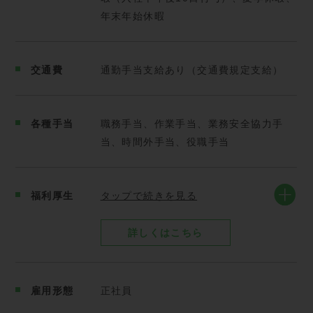
車のドライバー
年末年始休暇
＊資格支援制度の会社費用負担で、中型、大型運転免
許を取得できます。
・大規模工場の閉鎖に伴う廃棄物搬出工事の現場監督
・全体の業務を把握し、工場管理者・業務管理部・運
交通費
通勤手当支給あり（交通費規定支給）
行管理部へのキャリアアップ
────────────────────────────────
各種手当
職務手当、作業手当、業務安全協力手
─────────────────
当、時間外手当、役職手当
【先輩社員の声】
福利厚生
タップで続きを見る
「守秘義務があるので詳しく言えませんが、誰もが知
る大手企業や国立施設などに引き取りに行くので、毎
詳しくはこちら
日が新鮮です！」
「自分は事務所で座っていられないタイプなので、楽
雇用形態
正社員
しんでいろんな現場に行ってます。 工場内ではチー
ムでみんなとわいわい仕事できるし。運転中は一人の