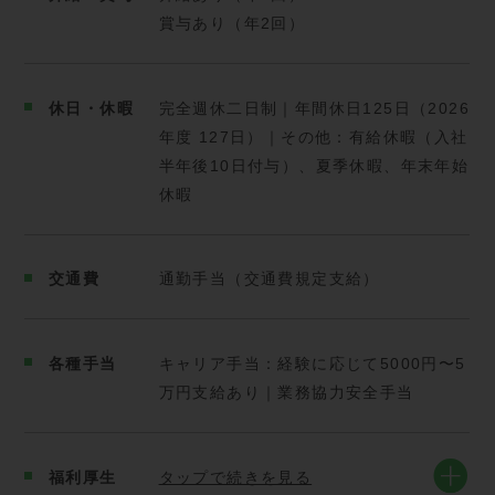
賞与あり（年2回）
＝＝＝＝＝＝＝＝＝＝＝＝＝＝＝＝＝＝＝
休日・休暇
完全週休二日制｜年間休日125日（2026
【当社で働く魅力ポイント】
年度 127日）｜その他：有給休暇（入社
半年後10日付与）、夏季休暇、年末年始
<完全週休2日制／年間休日127日>
休暇
プライベートの時間を
しっかり確保できる環境です。
出勤日・休日のリズムを保ちながら働けます。
交通費
通勤手当（交通費規定支給）
<キャリア手当や賞与あり>
年2回の賞与あり。
前職でのパッカー車や
各種手当
キャリア手当：経験に応じて5000円〜5
一般廃棄物ルート回収経験は、
万円支給あり｜業務協力安全手当
試用期間でキャリア手当として
査定し、給与に反映します。
長く安心して働ける環境です。
福利厚生
タップで続きを見る