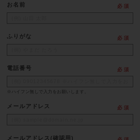
お名前
必
須
ふりがな
必
須
電話番号
必
須
※ハイフン無しで入力をお願いします。
メールアドレス
必
須
メールアドレス(確認用)
必
須