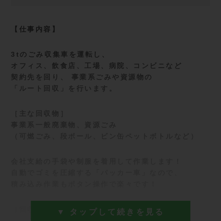
【仕事内容】
3tのごみ収集車を運転し、
オフィス、飲食店、工場、病院、コンビニなど
契約先を回り、 事業系ごみや資源物の
「ルート回収」を行います。
［主な回収物］
事業系一般廃棄物、資源ごみ
（可燃ごみ、段ボール、ビン缶ペットボトルなど）
会社支給の手袋や制服を着用して作業します！
自動でゴミを圧縮する「パッカー車」なので、
積み込み作業もボタン操作で楽々です！
［回収エリア］
▼ タップして続きを見る
横浜市内（川崎市内もあり）の固定ルート