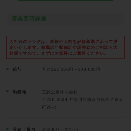
オフィス、飲食店、工場、病院、コンビニなど。
決まったルートを回るので、
募集要項詳細
一度道を覚えればカンタンです！
〈入社後は・・・〉
入社時のランクは、経験や人柄を評価基準に沿って決
未経験でも安心の「3ヶ月研修」あり！
定いたします。
前職の年収保証や調整給のご相談も大
最初は先輩が同乗し、ルートや作業手順を
歓迎ですので、まずはお気軽にご相談ください。
ゆっくり丁寧にお教えします。
独り立ち後は、自分の空間で
気楽に運転可能です！
給与
月給252,000円～308,000円
特別なスキルは一切必要ありません。
〜1日の大まかな流れ〜
勤務地
三誠企業株式会社
06：00：担当エリアを巡回回収（午前の部）
〒230-0034 神奈川県横浜市鶴見区寛政
12：00：お昼休憩
町28‐2
13：00：担当エリアを巡回回収（午後の部）
処理工場へ搬入（荷下ろし）
14：30：帰社、終業点検
昇給・賞与
昇給あり（年1回）
15：00：業務終了 お疲れ様でした！