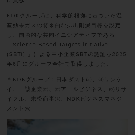
に貢献
NDKグループは、科学的根拠に基づいた温
室効果ガスの将来的な排出削減目標を設定
し、国際的な共同イニシアティブである
「Science Based Targets initiative
(SBTi) 」による中小企業SBTの認証を2025
年6月にグループ全社で取得しました。
＊NDKグループ：日本ダスト㈱、㈱サンケ
イ、三誠企業㈱、㈱アールビジネス、㈱リサ
イクル、未松商事㈲、NDKビジネスマネジ
メント㈱