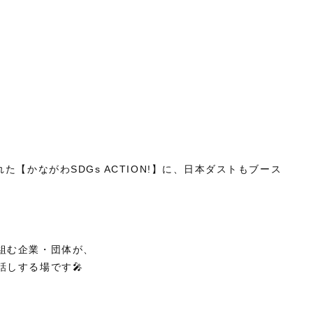
た【かながわSDGs ACTION!】に、日本ダストもブース
組む企業・団体が、
しする場です🎤