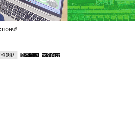
TION!🌈
広報活動
高卒向け
大卒向け