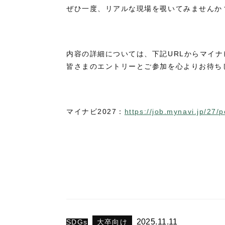
ぜひ一度、リアルな現場を覗いてみませんか
内容の詳細については、下記URLからマイ
皆さまのエントリーとご参加を心よりお待ち
マイナビ2027：
https://job.mynavi.jp/27/
2025.11.11
SDGs
大卒向け