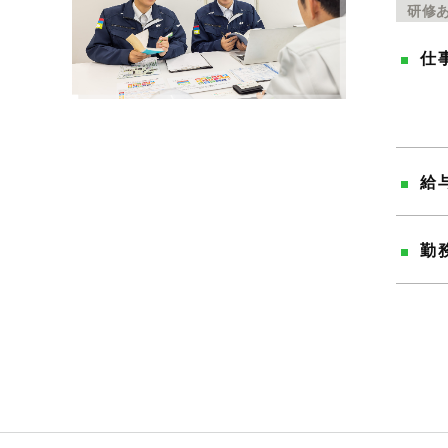
研修
仕
給
勤